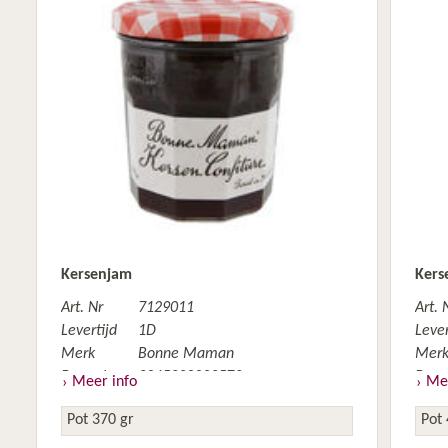
Kersenjam
Kers
Art. Nr
7129011
Art. 
Levertijd
1D
Lever
Merk
Bonne Maman
Mer
Barcode
3045320082579
Barc
Meer info
Mee
Herkomst
EU
Herk
Pot 370 gr
Pot 