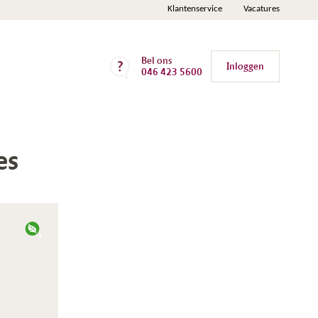
Klantenservice
Vacatures
Bel ons
Inloggen
046 423 5600
es