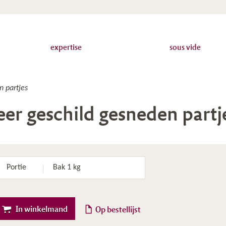
expertise
sous vide
n partjes
eer geschild gesneden partj
Portie
Bak 1 kg
In winkelmand
Op bestellijst