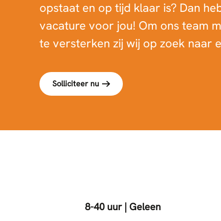
opstaat en op tijd klaar is? Dan he
vacature voor jou! Om ons team 
te versterken zij wij op zoek naar
Solliciteer nu
8-40 uur | Geleen