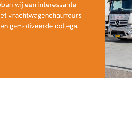
bben wij een interessante
met vrachtwagenchauffeurs
 een gemotiveerde collega.