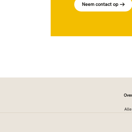
Neem contact op
Ove
All
Onz
Onz