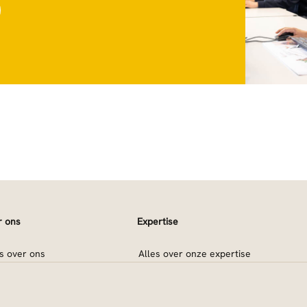
r ons
Expertise
es over ons
Alles over onze expertise
e waarden
Sous vide
e doelgroepen
Duurzaamheid