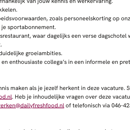
 afhankelijk van jouw kennis en werkervaring.
kkelen.
rbeidsvoorwaarden, zoals personeelskorting op on
p je sportabonnement.
restaurant, waar dagelijks een verse dagschotel w
.
duidelijke groeiambities.
n enthousiaste collega’s in een informele en pre
nnis maken als je jezelf herkent in deze vacature. S
od.nl
. Heb je inhoudelijke vragen over deze vacat
erken@dailyfreshfood.nl
of telefonisch via 046-42